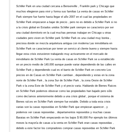
Schiller Park en una ciudad cercana a Bensenville , Franklin park y Chicago que
muchos eliegieron para vivir y forma sus familias La venta de casas en Schiller
Park siempre fue fuerte hasta llegar el año 2007 en el cual las propiedades en
Schiller Park empezaron a bajar de precio , pero no es debido a Schiller Park si no
a la crisis global en Estados unidos Schiller park siempre se caracterizo por ser
una ciudad dormitorio en la cual muchas peronas trabajan en Chicago u otras
ciudades pero viven en Schiller park Schiller Park es una ciudad muy bonita ,
preciosa donde se mezcla arquitetura antigua con moderna Las inmobiliaria en
Schiller Park se caracterizan por tener un servico al cliente bueno y siempre hasta
llegar esta crisis estuvieron trabajando muy activamente en el mercado de
inmobiliario de Schiller Park La venta de casas en Schiller Park se a establecido
en un precio medio de 140,000 aunque puede variar dependiendo de las calles en
Schiller Park y dependiendo cual es el barrio de Schiller Park en concreto Los
precios en de Casas en Schiller Park cambian , dependiendo y estas en la zona
norte de Schiller Park , la zona Sur de Schiller Park , la zona Oeste de Schiller
Park o la zona Este de Schiller Park y el precio varia. Hablando de Bienes Raices
en Schiller Park podemos obsevar como las propiedades han bajado pero sólo
como decíamos anteriormente debido a una crisis global , porque el sistema de
Bienes raíces en Schiller Park siempre fue estable. Debido a toda esta crisis
varias son la casas reposeidas en Schiller Park que empiezan aparecer , y
podemos ver casas reposeidas , departamentos reposeidos y muchas casas
Baratas en Schiller Park empezando en los bajos $ 90,000 Por ejemplo los últimos
meses la mayoría de casas a la venta en Schiller Park eran casas reposeidas ,
debido a este factor los compradores comprar casas reposeidas en Schiller Park