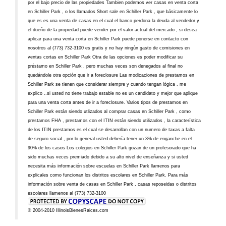
por el bajo precio de las propiedades Tambien podemos ver casas en venta corta
en Schiller Park , o los llamados Short sale en Schiller Park , que básicamente lo
que es es una venta de casas en el cual el banco perdona la deuda al vendedor y
el dueño de la propiedad puede vender por el valor actual del mercado , si desea
aplicar para una venta corta en Schiller Park puede ponerse en contacto con
nosotros al (773) 732-3100 es gratis y no hay ningún gasto de comisiones en
ventas cortas en Schiller Park Otra de las opciones es poder modificar su
préstamo en Schiller Park , pero muchas veces son denegados al final no
quedándole otra opción que ir a foreclosure Las modicaciones de prestamos en
Schiller Park se tienen que considerar siempre y cuando tengan lógica , me
explico ..si usted no tiene trabajo estable no es un candidato y mejor que aplique
para una venta corta antes de ir a foreclosure. Varios tipos de prestamos en
Schiller Park están siendo utlizados al comprar casas en Schiller Park , como
prestamos FHA , prestamos con el ITIN están siendo utilizados , la característica
de los ITIN prestamos es el cual se desarrollan con un numero de taxas a falta
de seguro social , por lo general usted debería tener un 3% de enganche en el
90% de los casos Los colegios en Schiller Park gozan de un profesorado que ha
sido muchas veces premiado debido a su alto nivel de enseñanza y si usted
necesita más información sobre escuelas en Schiller Park llamenos para
explicales como funcionan los distritos escolares en Schiller Park. Para más
información sobre venta de casas en Schiller Park , casas reposeidas o distritos
escolares llamenos al (773) 732-3100
© 2004-2010 IllinoisBienesRaices.com