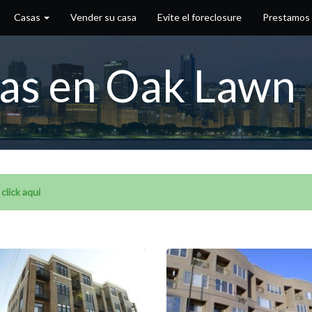
Casas
Vender su casa
Evite el foreclosure
Prestamos
sas en Oak Lawn
lick aqui