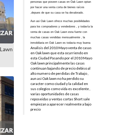
personas que poseen casas en Oak Lawn optan
por hacer una venta corta de bienes raíces
,depues de que su casa se ha devalorado.
Aun asi Oak Lawn ofrece muchas posibilidades
para los compradores y vendedores , y todavía la
venta de casas en Oak Lawn esta fuerte con
muchas casas vendidas mensualmente , la
inmobiliaria en Oak Lawn es todavia muy buena
Analisis del 2010 Mayo venta de casas
 Lawn
en Oak lawn que esta ocurriendo en
esta Ciudad Pasando por el 2010 Mayo
Oak lawn principalmente las casas
continuan bajando de precio debiso al
alto numero de perdidas de Trabajo ,
aun asi Oak lawn no ha perdido su
caracter como ciudad y la calidad en
sus colegios como vida es excelente ,
varias oportunidades de casas
reposeidas y ventas cortas Short sale
empiezan a aparecer realmente a bajo
precio