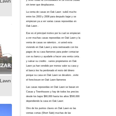
 Lawn
y tener todas la comodidades en la misma ciudad
sin tener que desplazarse.
La venta de casas en Oak Lawn subió mucho
entre los 2003 y 2008 para después bajar y se
empiezan ya a ver varias casas reposeidas en
Oak Lawn .
Ese es el principal motivo por la cual se empiezan
a ver muchas casas reposeidas en Oak Lawn y la
venta de casas se ralentizo , si usted esta
viviendo en Oak Lawn y esta reetrasado con los
pagos de su casa llamenos para poder contactar
con su banco y ayudarle a hacer una venta corta
y salvar su credito . varios propietarios en Oak
Lawn ya han vendido por menos valor su casa y
el banco les ha perdonado el resto del dinero
porque su casa en Oak Lawn se devaloro , evite
 Lawn
el foreclosure en Oak Lawn llamenos
Las casas reposeidas en Oak Lawn se basan en
Casas y Townhouses y hay de todos los precios
desde los bajos $60,000 hasta los altos $500,000
dependiendo la casa en Oak Lawn
Otro de los puntos claves en Oak Lawn es las
ventas cortas (Short Sale) muchas de las