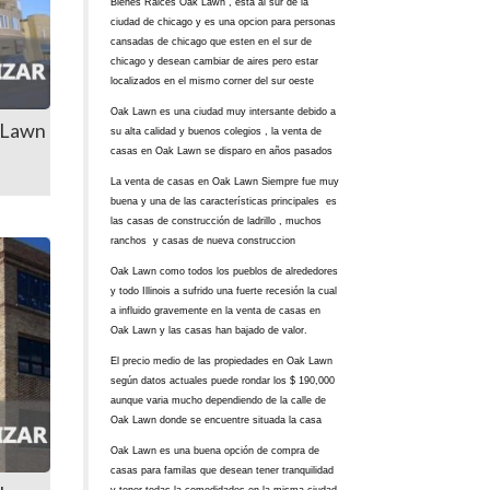
Bienes Raices Oak Lawn , esta al sur de la
ciudad de chicago y es una opcion para personas
cansadas de chicago que esten en el sur de
chicago y desean cambiar de aires pero estar
localizados en el mismo corner del sur oeste
Oak Lawn es una ciudad muy intersante debido a
 Lawn
su alta calidad y buenos colegios , la venta de
casas en Oak Lawn se disparo en años pasados
La venta de casas en Oak Lawn Siempre fue muy
buena y una de las características principales es
las casas de construcción de ladrillo , muchos
ranchos y casas de nueva construccion
Oak Lawn como todos los pueblos de alrededores
y todo Illinois a sufrido una fuerte recesión la cual
a influido gravemente en la venta de casas en
Oak Lawn y las casas han bajado de valor.
El precio medio de las propiedades en Oak Lawn
según datos actuales puede rondar los $ 190,000
aunque varia mucho dependiendo de la calle de
Oak Lawn donde se encuentre situada la casa
Oak Lawn es una buena opción de compra de
casas para familas que desean tener tranquilidad