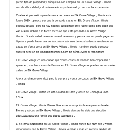
precio tipo de propiedad y búsquelas.Los colegios en Elk Grove Village , illinois
son de alta calidad y el profesorado es profesional y con mucha experiencia.
Cual es el pronostico para la venta de casas en Elk Grove Village , illinois este
futuro 2010 …parece ser que la venta de casas en Elk Grove Village , illinois
seguirá estable pero no hay hechos suficientemente fuerte como para decir que
van a subir debido a la fuerte recesión que esta pasando Elk Grove Village ,
illinois . Si esta usted pasando un mal momento y piensa que no puede pagar su
hipoteca puede hacer una venta corta y salvarse de toda la deuda vendiendo su
casas en Venta corta en Elk Grove Village , illinois , también puede consutar
nuestra sección en illinoisbienesraices.com de cómo evitar el foreclosure
Elk Grove Village es una ciudad que varias casas de Bancos han empezado a
aparecer , muchas casas de Bancos en Elk Grove Village se pueden ver en varias
calles de Elk Grove Village
Ahora es el momento ideal para la compra y venta de casas en Elk Grove Village
, illinois
Elk Grove Village , illinois es una Ciudad al Norte y oeste de Chicago a unos
17Km
Elk Grove Village , illinois Bienes Raices es una opción buena para su famila ,
Bienes y raíces en Elk Grove Village , illinois siempre ha sido una elección
adecuada para una famila que desea asentarse .
El sistema inmobiliario en Elk Grove Village , illinois nunca fue muy alto y varias
inmobiliarias en Elk Grove Village , illinois vendían casas en precios medios de