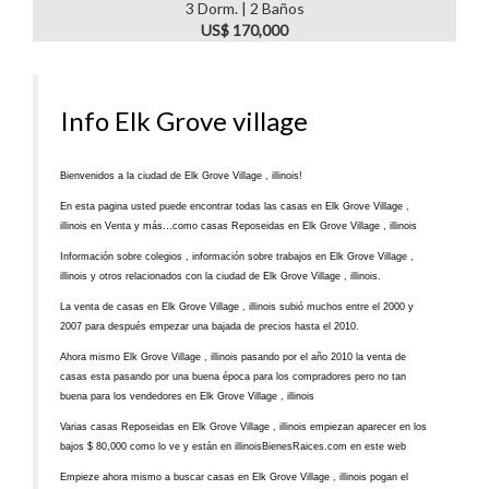
3 Dorm. | 2 Baños
US$ 170,000
Info Elk Grove village
Bienvenidos a la ciudad de Elk Grove Village , illinois!
En esta pagina usted puede encontrar todas las casas en Elk Grove Village ,
illinois en Venta y más…como casas Reposeidas en Elk Grove Village , illinois
Información sobre colegios , información sobre trabajos en Elk Grove Village ,
illinois y otros relacionados con la ciudad de Elk Grove Village , illinois.
La venta de casas en Elk Grove Village , illinois subió muchos entre el 2000 y
2007 para después empezar una bajada de precios hasta el 2010.
Ahora mismo Elk Grove Village , illinois pasando por el año 2010 la venta de
casas esta pasando por una buena época para los compradores pero no tan
buena para los vendedores en Elk Grove Village , illinois
Varias casas Reposeidas en Elk Grove Village , illinois empiezan aparecer en los
bajos $ 80,000 como lo ve y están en illinoisBienesRaices.com en este web
Empieze ahora mismo a buscar casas en Elk Grove Village , illinois pogan el