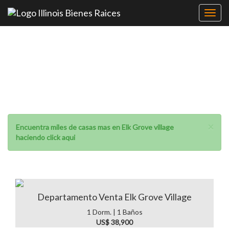
Toggl
navig
Venta de casas en Elk
Grove village
×
Encuentra miles de casas mas en Elk Grove village
haciendo click aqui
Departamento Venta Elk Grove Village
1 Dorm. | 1 Baños
US$ 38,900