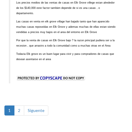
Los precios medios de las ventas de casas en Elk Grove villege estan alrededor
de los $140,000 este factor tambien depende de si es una casas , o
departamento.
Las casas en venta en elk grove village han bajado tanto que han aparecido
muchas casas reposeidas en Elk Grove y ademas muchas de ellas estan siendo
vendidas a precios muy bajos en el area del entorno en Elk Grove
Por que la venta de casas en Elk Grove bajo ? la razon principal pudiera ser a la
recesion , que arrastro a todo la comunidad como a muchas otras en el Area
Todavia Elk grove es un buen lugar para vivir y para compradores de casas que
desean asentarse en el area
1
2
Siguente