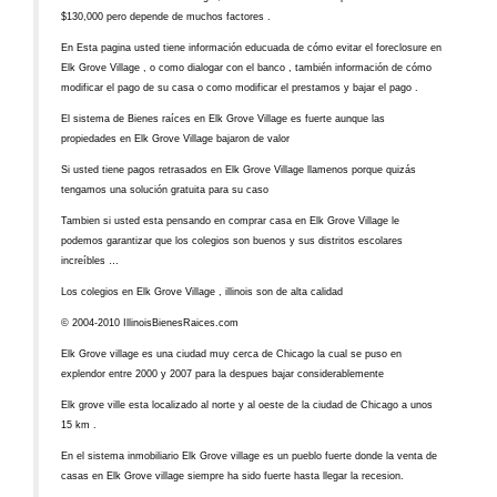
$130,000 pero depende de muchos factores .
En Esta pagina usted tiene información educuada de cómo evitar el foreclosure en
Elk Grove Village , o como dialogar con el banco , también información de cómo
modificar el pago de su casa o como modificar el prestamos y bajar el pago .
El sistema de Bienes raíces en Elk Grove Village es fuerte aunque las
propiedades en Elk Grove Village bajaron de valor
Si usted tiene pagos retrasados en Elk Grove Village llamenos porque quizás
tengamos una solución gratuita para su caso
Tambien si usted esta pensando en comprar casa en Elk Grove Village le
podemos garantizar que los colegios son buenos y sus distritos escolares
increíbles …
Los colegios en Elk Grove Village , illinois son de alta calidad
© 2004-2010 IllinoisBienesRaices.com
Elk Grove village es una ciudad muy cerca de Chicago la cual se puso en
explendor entre 2000 y 2007 para la despues bajar considerablemente
Elk grove ville esta localizado al norte y al oeste de la ciudad de Chicago a unos
15 km .
En el sistema inmobiliario Elk Grove village es un pueblo fuerte donde la venta de
casas en Elk Grove village siempre ha sido fuerte hasta llegar la recesion.