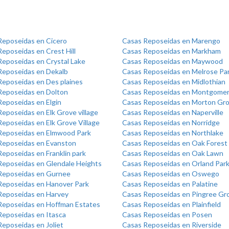
Reposeidas en Cicero
Casas Reposeidas en Marengo
eposeidas en Crest Hill
Casas Reposeidas en Markham
Reposeidas en Crystal Lake
Casas Reposeidas en Maywood
Reposeidas en Dekalb
Casas Reposeidas en Melrose Pa
Reposeidas en Des plaines
Casas Reposeidas en Midlothian
Reposeidas en Dolton
Casas Reposeidas en Montgome
Reposeidas en Elgin
Casas Reposeidas en Morton Gr
eposeidas en Elk Grove village
Casas Reposeidas en Naperville
eposeidas en Elk Grove Village
Casas Reposeidas en Norridge
Reposeidas en Elmwood Park
Casas Reposeidas en Northlake
Reposeidas en Evanston
Casas Reposeidas en Oak Forest
eposeidas en Franklin park
Casas Reposeidas en Oak Lawn
Reposeidas en Glendale Heights
Casas Reposeidas en Orland Par
Reposeidas en Gurnee
Casas Reposeidas en Oswego
Reposeidas en Hanover Park
Casas Reposeidas en Palatine
Reposeidas en Harvey
Casas Reposeidas en Pingree Gr
Reposeidas en Hoffman Estates
Casas Reposeidas en Plainfield
Reposeidas en Itasca
Casas Reposeidas en Posen
eposeidas en Joliet
Casas Reposeidas en Riverside