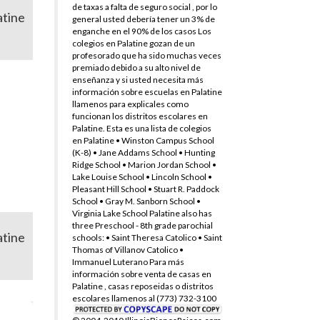
de taxas a falta de seguro social , por lo
atine
general usted debería tener un 3% de
enganche en el 90% de los casos Los
colegios en Palatine gozan de un
profesorado que ha sido muchas veces
premiado debido a su alto nivel de
enseñanza y si usted necesita más
información sobre escuelas en Palatine
llamenos para explicales como
funcionan los distritos escolares en
Palatine. Esta es una lista de colegios
en Palatine • Winston Campus School
(K-8) • Jane Addams School • Hunting
Ridge School • Marion Jordan School •
Lake Louise School • Lincoln School •
Pleasant Hill School • Stuart R. Paddock
School • Gray M. Sanborn School •
Virginia Lake School Palatine also has
three Preschool - 8th grade parochial
atine
schools: • Saint Theresa Catolico • Saint
Thomas of Villanov Catolico •
Immanuel Luterano Para más
información sobre venta de casas en
Palatine , casas reposeidas o distritos
escolares llamenos al (773) 732-3100