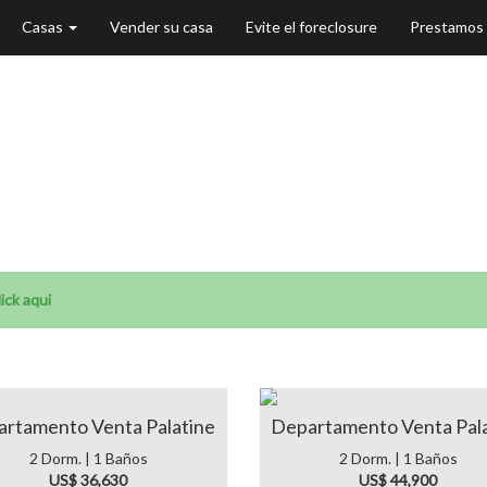
Casas
Vender su casa
Evite el foreclosure
Prestamos
as en Palatine
ick aqui
rtamento Venta Palatine
Departamento Venta Pal
2 Dorm. | 1 Baños
2 Dorm. | 1 Baños
US$ 36,630
US$ 44,900