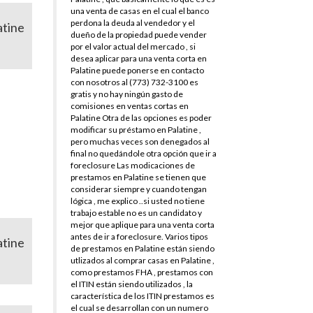
una venta de casas en el cual el banco
perdona la deuda al vendedor y el
atine
dueño de la propiedad puede vender
por el valor actual del mercado , si
desea aplicar para una venta corta en
Palatine puede ponerse en contacto
con nosotros al (773) 732-3100 es
gratis y no hay ningún gasto de
comisiones en ventas cortas en
Palatine Otra de las opciones es poder
modificar su préstamo en Palatine ,
pero muchas veces son denegados al
final no quedándole otra opción que ir a
foreclosure Las modicaciones de
prestamos en Palatine se tienen que
considerar siempre y cuando tengan
lógica , me explico ..si usted no tiene
trabajo estable no es un candidato y
mejor que aplique para una venta corta
antes de ir a foreclosure. Varios tipos
atine
de prestamos en Palatine están siendo
utlizados al comprar casas en Palatine ,
como prestamos FHA , prestamos con
el ITIN están siendo utilizados , la
característica de los ITIN prestamos es
el cual se desarrollan con un numero