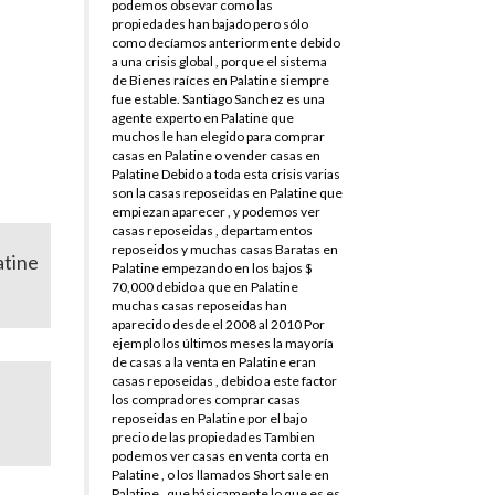
podemos obsevar como las
propiedades han bajado pero sólo
como decíamos anteriormente debido
a una crisis global , porque el sistema
de Bienes raíces en Palatine siempre
fue estable. Santiago Sanchez es una
agente experto en Palatine que
muchos le han elegido para comprar
casas en Palatine o vender casas en
Palatine Debido a toda esta crisis varias
son la casas reposeidas en Palatine que
empiezan aparecer , y podemos ver
casas reposeidas , departamentos
reposeidos y muchas casas Baratas en
atine
Palatine empezando en los bajos $
70,000 debido a que en Palatine
muchas casas reposeidas han
aparecido desde el 2008 al 2010 Por
ejemplo los últimos meses la mayoría
de casas a la venta en Palatine eran
casas reposeidas , debido a este factor
los compradores comprar casas
reposeidas en Palatine por el bajo
precio de las propiedades Tambien
podemos ver casas en venta corta en
Palatine , o los llamados Short sale en
Palatine , que básicamente lo que es es