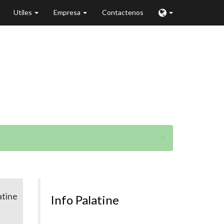
Utiles
Empresa
Contactenos
×
atine
Info Palatine