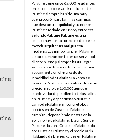
Palatine tiene unos 65,000 residentes
en el condado de Cook La ciudad de
Palatine siempre ha sido una muy
buena opción para familias con hijos
que desean tranquilidad y su nombre
Palatine fue dado en 1866 y entonces
se fundo Palatine Palatine es una
ciudad muy bonita , preciosa donde se
mezcla arquitetura antigua con
moderna Las inmobiliaria en Palatine
se caracterizan por tener un servico al
cliente bueno y siempre hasta llegar
esta crisis estuvieron trabajando muy
activamente en el mercado de
atine
inmobiliario de Palatine La venta de
casas en Palatine se a establecido en un
precio medio de 160,000 aunque
puede variar dependiendo de las calles
en Palatine y dependiendo cual es el
barrio de Palatine en concreto Los
precios en de Casas en Palatine
cambian , dependiendo y estas en la
atine
zona norte de Palatine , la zona Sur de
Palatine , la zona Oeste de Palatine o la
zona Este de Palatine y el precio varia.
Hablando de Bienes Raices en Palatine