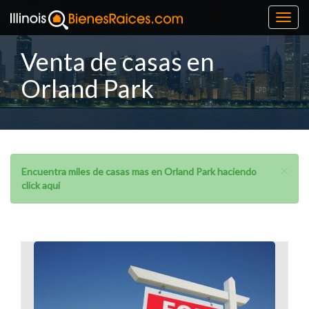
Toggl
navig
Venta de casas en
Orland Park
×
Encuentra miles de casas mas en Orland Park haciendo
click aqui