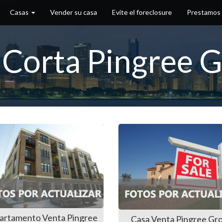
Casas
Vender su casa
Evite el foreclosure
Prestamos
 Corta Pingree 
artamento Venta Pingree
Casa Venta Pingree Gr