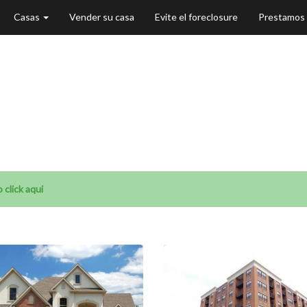
Casas
Vender su casa
Evite el foreclosure
Prestamos
 Corta Barringt
click aqui