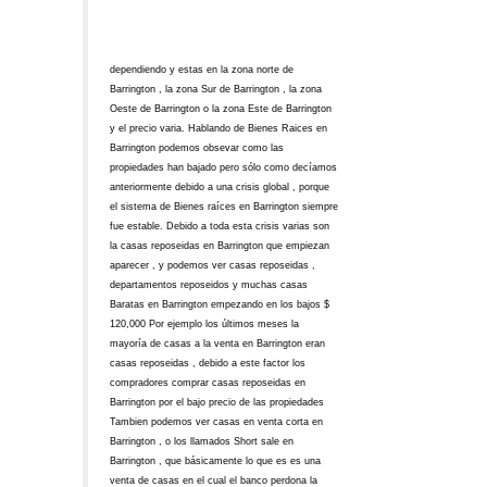
dependiendo y estas en la zona norte de
Barrington , la zona Sur de Barrington , la zona
Oeste de Barrington o la zona Este de Barrington
y el precio varia. Hablando de Bienes Raices en
Barrington podemos obsevar como las
propiedades han bajado pero sólo como decíamos
anteriormente debido a una crisis global , porque
el sistema de Bienes raíces en Barrington siempre
fue estable. Debido a toda esta crisis varias son
la casas reposeidas en Barrington que empiezan
aparecer , y podemos ver casas reposeidas ,
departamentos reposeidos y muchas casas
Baratas en Barrington empezando en los bajos $
120,000 Por ejemplo los últimos meses la
mayoría de casas a la venta en Barrington eran
casas reposeidas , debido a este factor los
compradores comprar casas reposeidas en
Barrington por el bajo precio de las propiedades
Tambien podemos ver casas en venta corta en
Barrington , o los llamados Short sale en
Barrington , que básicamente lo que es es una
venta de casas en el cual el banco perdona la