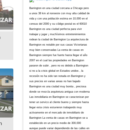
Barrington en una ciudad cercana a Chicago pero
a unos 38 km al noroeste con muy alta calidad de
vida y con una población estima en 10,000 en el
census del 2000 y su código postal es el 60010
Barrington es una ciudad perfecta para vivir
trabajar y jugar ¡ muchísimos entretenimientos
a
rodean la ciudad de Barrington La arquitectura de
Barrington es notable por sus casas Victorianas
muy bien conservadas La venta de casas en
Barrington siempre fue fuerte hasta llegar el año
2007 en el cual las propiedades en Barrington
pararon de subir , pero no es debido a Barrington
si no a la crisis global en Estados unidos , la
recesión no ha sido tan notada en Barrington y
sus precios en varias areas no han bajado
Barrington es una ciudad muy bonita , preciosa
donde se mezcla arquitetura antigua con moderna
Las inmobiliaria en Barrington se caracterizan por
tener un servico al cliente bueno y siempre hasta
llegar esta crisis estuvieron trabajando muy
activamente en el mercado de inmobiliario de
Barrington La venta de casas en Barrington se a
n
establecido en un precio medio de 300,000
aunque puede variar dependiendo de las calles en