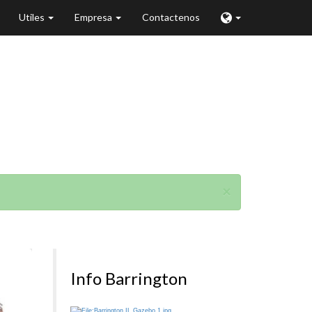
Utiles
Empresa
Contactenos
on
×
Info Barrington