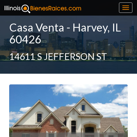
Toggl
navig
Casa Venta - Harvey, IL
60426
14611 S JEFFERSON ST