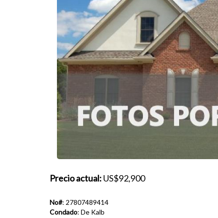
Precio actual:
US$92,900
No#
: 27807489414
Condado
: De Kalb