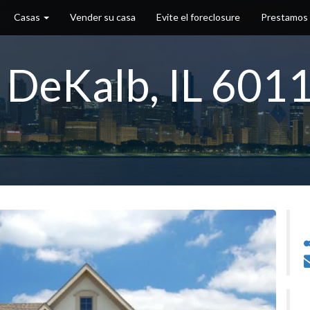
Casas
Vender su casa
Evite el foreclosure
Prestamos
 DeKalb, IL 601