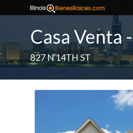
Casa Venta -
827 N 14TH ST