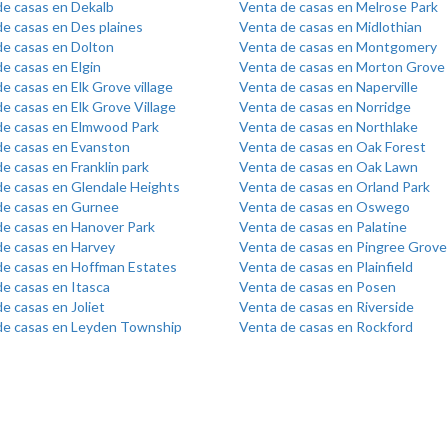
de casas en Dekalb
Venta de casas en Melrose Park
e casas en Des plaines
Venta de casas en Midlothian
de casas en Dolton
Venta de casas en Montgomery
e casas en Elgin
Venta de casas en Morton Grove
e casas en Elk Grove village
Venta de casas en Naperville
e casas en Elk Grove Village
Venta de casas en Norridge
de casas en Elmwood Park
Venta de casas en Northlake
de casas en Evanston
Venta de casas en Oak Forest
e casas en Franklin park
Venta de casas en Oak Lawn
de casas en Glendale Heights
Venta de casas en Orland Park
de casas en Gurnee
Venta de casas en Oswego
de casas en Hanover Park
Venta de casas en Palatine
de casas en Harvey
Venta de casas en Pingree Grove
de casas en Hoffman Estates
Venta de casas en Plainfield
e casas en Itasca
Venta de casas en Posen
e casas en Joliet
Venta de casas en Riverside
de casas en Leyden Township
Venta de casas en Rockford