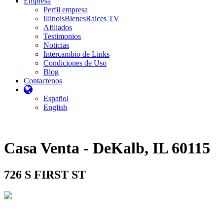
Empresa
Perfil empresa
IllinoisBienesRaices TV
Afiliados
Testimonios
Noticias
Intercambio de Links
Condiciones de Uso
Blog
Contactenos
Español
English
Casa Venta - DeKalb, IL 60115
726 S FIRST ST