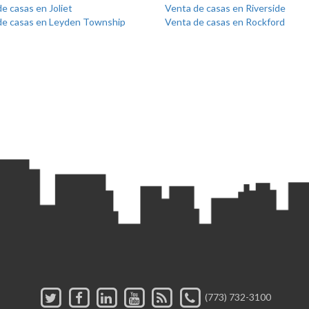
e casas en Joliet
Venta de casas en Riverside
de casas en Leyden Township
Venta de casas en Rockford
(773) 732-3100