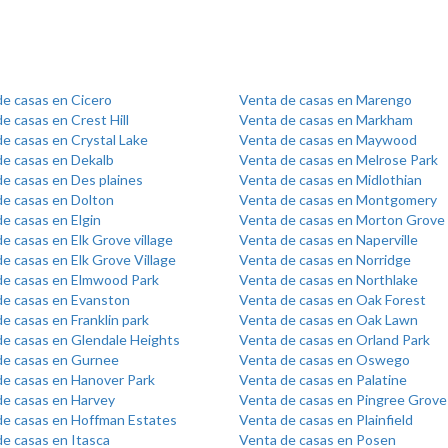
de casas en Cicero
Venta de casas en Marengo
e casas en Crest Hill
Venta de casas en Markham
e casas en Crystal Lake
Venta de casas en Maywood
de casas en Dekalb
Venta de casas en Melrose Park
e casas en Des plaines
Venta de casas en Midlothian
de casas en Dolton
Venta de casas en Montgomery
e casas en Elgin
Venta de casas en Morton Grove
e casas en Elk Grove village
Venta de casas en Naperville
e casas en Elk Grove Village
Venta de casas en Norridge
de casas en Elmwood Park
Venta de casas en Northlake
de casas en Evanston
Venta de casas en Oak Forest
e casas en Franklin park
Venta de casas en Oak Lawn
de casas en Glendale Heights
Venta de casas en Orland Park
de casas en Gurnee
Venta de casas en Oswego
de casas en Hanover Park
Venta de casas en Palatine
de casas en Harvey
Venta de casas en Pingree Grove
de casas en Hoffman Estates
Venta de casas en Plainfield
e casas en Itasca
Venta de casas en Posen