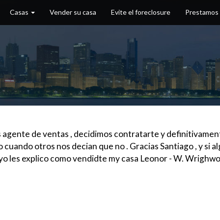
Casas
Vender su casa
Evite el foreclosure
Prestamos
 agente de ventas , decidimos contratarte y definitivamen
o cuando otros nos decian que no . Gracias Santiago , y si 
e yo les explico como vendidte my casa Leonor - W. Wrigh