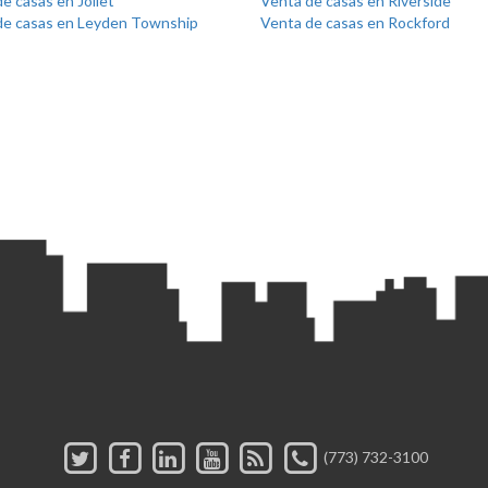
e casas en Joliet
Venta de casas en Riverside
de casas en Leyden Township
Venta de casas en Rockford
(773) 732-3100