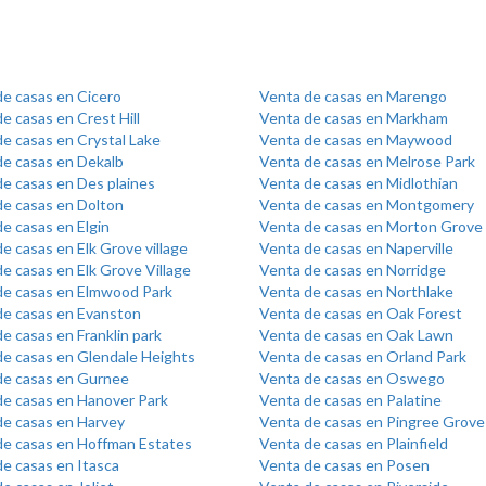
de casas en Cicero
Venta de casas en Marengo
e casas en Crest Hill
Venta de casas en Markham
e casas en Crystal Lake
Venta de casas en Maywood
de casas en Dekalb
Venta de casas en Melrose Park
e casas en Des plaines
Venta de casas en Midlothian
de casas en Dolton
Venta de casas en Montgomery
e casas en Elgin
Venta de casas en Morton Grove
e casas en Elk Grove village
Venta de casas en Naperville
e casas en Elk Grove Village
Venta de casas en Norridge
de casas en Elmwood Park
Venta de casas en Northlake
de casas en Evanston
Venta de casas en Oak Forest
e casas en Franklin park
Venta de casas en Oak Lawn
de casas en Glendale Heights
Venta de casas en Orland Park
de casas en Gurnee
Venta de casas en Oswego
de casas en Hanover Park
Venta de casas en Palatine
de casas en Harvey
Venta de casas en Pingree Grove
de casas en Hoffman Estates
Venta de casas en Plainfield
e casas en Itasca
Venta de casas en Posen