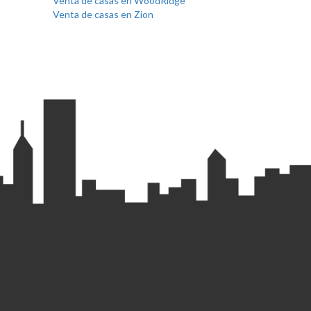
Venta de casas en WoodRidge
Venta de casas en Zion