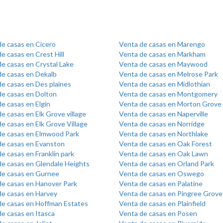
de casas en Cicero
Venta de casas en Marengo
e casas en Crest Hill
Venta de casas en Markham
e casas en Crystal Lake
Venta de casas en Maywood
de casas en Dekalb
Venta de casas en Melrose Park
e casas en Des plaines
Venta de casas en Midlothian
de casas en Dolton
Venta de casas en Montgomery
e casas en Elgin
Venta de casas en Morton Grove
e casas en Elk Grove village
Venta de casas en Naperville
e casas en Elk Grove Village
Venta de casas en Norridge
de casas en Elmwood Park
Venta de casas en Northlake
de casas en Evanston
Venta de casas en Oak Forest
e casas en Franklin park
Venta de casas en Oak Lawn
de casas en Glendale Heights
Venta de casas en Orland Park
de casas en Gurnee
Venta de casas en Oswego
de casas en Hanover Park
Venta de casas en Palatine
de casas en Harvey
Venta de casas en Pingree Grove
de casas en Hoffman Estates
Venta de casas en Plainfield
e casas en Itasca
Venta de casas en Posen