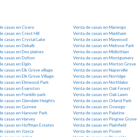
de casas en Cicero
Venta de casas en Marengo
e casas en Crest Hill
Venta de casas en Markham
e casas en Crystal Lake
Venta de casas en Maywood
de casas en Dekalb
Venta de casas en Melrose Park
e casas en Des plaines
Venta de casas en Midlothian
de casas en Dolton
Venta de casas en Montgomery
e casas en Elgin
Venta de casas en Morton Grove
e casas en Elk Grove village
Venta de casas en Naperville
e casas en Elk Grove Village
Venta de casas en Norridge
de casas en Elmwood Park
Venta de casas en Northlake
de casas en Evanston
Venta de casas en Oak Forest
e casas en Franklin park
Venta de casas en Oak Lawn
de casas en Glendale Heights
Venta de casas en Orland Park
de casas en Gurnee
Venta de casas en Oswego
de casas en Hanover Park
Venta de casas en Palatine
de casas en Harvey
Venta de casas en Pingree Grove
de casas en Hoffman Estates
Venta de casas en Plainfield
e casas en Itasca
Venta de casas en Posen