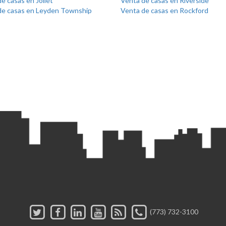
e casas en Joliet
Venta de casas en Riverside
de casas en Leyden Township
Venta de casas en Rockford
(773) 732-3100