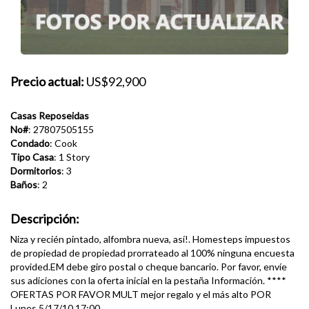
Precio actual:
US$92,900
Casas Reposeidas
No#
: 27807505155
Condado
: Cook
Tipo Casa
: 1 Story
Dormitorios
: 3
Baños
: 2
Descripción:
Niza y recién pintado, alfombra nueva, así!. Homesteps impuestos
de propiedad de propiedad prorrateado al 100% ninguna encuesta
provided.EM debe giro postal o cheque bancario. Por favor, envíe
sus adiciones con la oferta inicial en la pestaña Información. ****
OFERTAS POR FAVOR MULT mejor regalo y el más alto POR
Lunes 5/17/10 17:00.