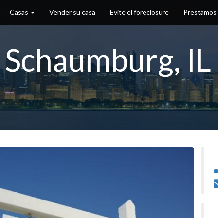
Casas
Vender su casa
Evite el foreclosure
Prestamos
- Schaumburg, I