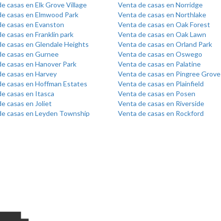
e casas en Elk Grove Village
Venta de casas en Norridge
de casas en Elmwood Park
Venta de casas en Northlake
de casas en Evanston
Venta de casas en Oak Forest
e casas en Franklin park
Venta de casas en Oak Lawn
de casas en Glendale Heights
Venta de casas en Orland Park
de casas en Gurnee
Venta de casas en Oswego
de casas en Hanover Park
Venta de casas en Palatine
de casas en Harvey
Venta de casas en Pingree Grove
de casas en Hoffman Estates
Venta de casas en Plainfield
e casas en Itasca
Venta de casas en Posen
e casas en Joliet
Venta de casas en Riverside
de casas en Leyden Township
Venta de casas en Rockford