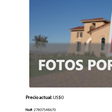
Precio actual:
US$0
No#
: 27807548670