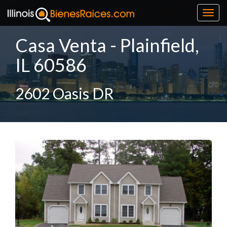
Toggl
navig
Casa Venta - Plainfield,
IL 60586
2602 Oasis DR