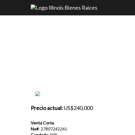
Casa Venta -
14859 INDEPENDENCE 
Precio actual:
US$240,000
Venta Corta
No#
: 27807242261
Condado
: Will