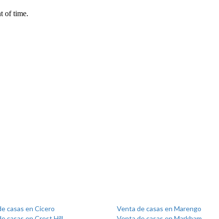
de casas en Cicero
Venta de casas en Marengo
e casas en Crest Hill
Venta de casas en Markham