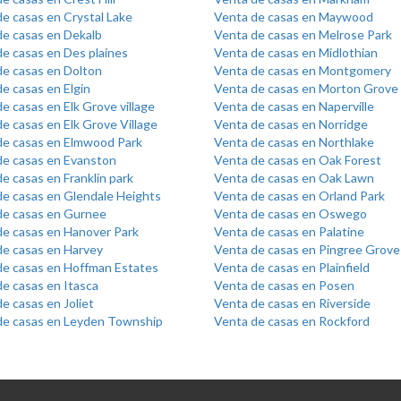
e casas en Crystal Lake
Venta de casas en Maywood
de casas en Dekalb
Venta de casas en Melrose Park
e casas en Des plaines
Venta de casas en Midlothian
de casas en Dolton
Venta de casas en Montgomery
e casas en Elgin
Venta de casas en Morton Grove
e casas en Elk Grove village
Venta de casas en Naperville
e casas en Elk Grove Village
Venta de casas en Norridge
de casas en Elmwood Park
Venta de casas en Northlake
de casas en Evanston
Venta de casas en Oak Forest
e casas en Franklin park
Venta de casas en Oak Lawn
de casas en Glendale Heights
Venta de casas en Orland Park
de casas en Gurnee
Venta de casas en Oswego
de casas en Hanover Park
Venta de casas en Palatine
de casas en Harvey
Venta de casas en Pingree Grove
de casas en Hoffman Estates
Venta de casas en Plainfield
e casas en Itasca
Venta de casas en Posen
e casas en Joliet
Venta de casas en Riverside
de casas en Leyden Township
Venta de casas en Rockford