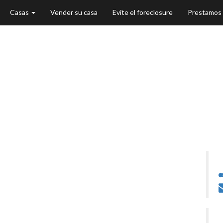
Casas
Vender su casa
Evite el foreclosure
Prestamos
 Plainfield, IL 6
CT