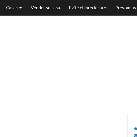
Casas
Vender su casa
Evite el foreclosure
Prestamos
 Venta - Plainfi