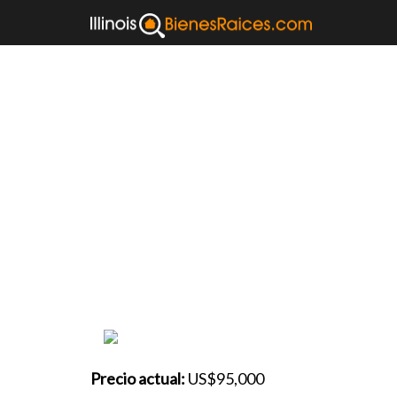
Departamento
60544
14020 S OAKDALE CIR
Precio actual:
US$95,000