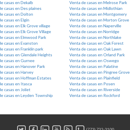
de casas en Dekalb
Venta de casas en Melrose Park
e casas en Des plaines
Venta de casas en Midlothian
de casas en Dolton
Venta de casas en Montgomery
e casas en Elgin
Venta de casas en Morton Grove
e casas en Elk Grove village
Venta de casas en Naperville
e casas en Elk Grove Village
Venta de casas en Norridge
de casas en Elmwood Park
Venta de casas en Northlake
de casas en Evanston
Venta de casas en Oak Forest
e casas en Franklin park
Venta de casas en Oak Lawn
de casas en Glendale Heights
Venta de casas en Orland Park
de casas en Gurnee
Venta de casas en Oswego
de casas en Hanover Park
Venta de casas en Palatine
de casas en Harvey
Venta de casas en Pingree Grove
de casas en Hoffman Estates
Venta de casas en Plainfield
e casas en Itasca
Venta de casas en Posen
e casas en Joliet
Venta de casas en Riverside
de casas en Leyden Township
Venta de casas en Rockford
(773) 732-3100