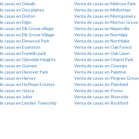
de casas en Dekalb
Venta de casas en Melrose Park
e casas en Des plaines
Venta de casas en Midlothian
de casas en Dolton
Venta de casas en Montgomery
e casas en Elgin
Venta de casas en Morton Grove
e casas en Elk Grove village
Venta de casas en Naperville
e casas en Elk Grove Village
Venta de casas en Norridge
de casas en Elmwood Park
Venta de casas en Northlake
de casas en Evanston
Venta de casas en Oak Forest
e casas en Franklin park
Venta de casas en Oak Lawn
de casas en Glendale Heights
Venta de casas en Orland Park
de casas en Gurnee
Venta de casas en Oswego
de casas en Hanover Park
Venta de casas en Palatine
de casas en Harvey
Venta de casas en Pingree Grove
de casas en Hoffman Estates
Venta de casas en Plainfield
e casas en Itasca
Venta de casas en Posen
e casas en Joliet
Venta de casas en Riverside
de casas en Leyden Township
Venta de casas en Rockford