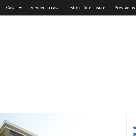
Casas
Vender su casa
Evite el foreclosure
Prestamos
 Venta - Plainfi