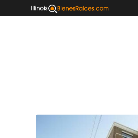
Departamento
60544
5122 FREEPORT DR