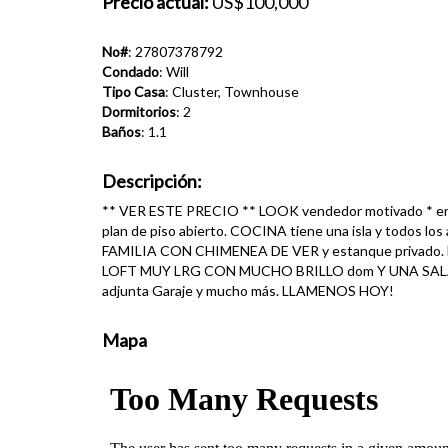
Precio actual:
US$100,000
No#
: 27807378792
Condado
: Will
Tipo Casa
: Cluster, Townhouse
Dormitorios
: 2
Baños
: 1.1
Descripción:
** VER ESTE PRECIO ** LOOK vendedor motivado * 
plan de piso abierto. COCINA tiene una isla y todos 
FAMILIA CON CHIMENEA DE VER y estanque privado.
LOFT MUY LRG CON MUCHO BRILLO dom Y UNA SALA 
adjunta Garaje y mucho más. LLAMENOS HOY!
Mapa