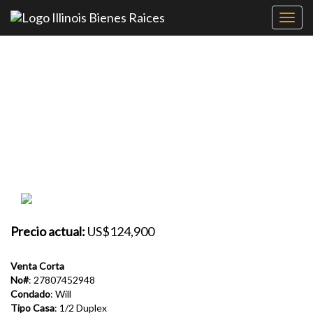
Toggl
navig
Departamento Venta -
Plainfield, IL 60544
21435 FROST DR
Precio actual:
US$124,900
Venta Corta
No#
: 27807452948
Condado
: Will
Tipo Casa
: 1/2 Duplex