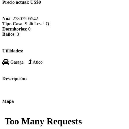
Precio actual:
US$0
No#
: 27807595542
Tipo Casa
: Split Level Q
Dormitorios
: 0
Baños
: 3
Utilidades:
Garage
Atico
Descripción:
Mapa