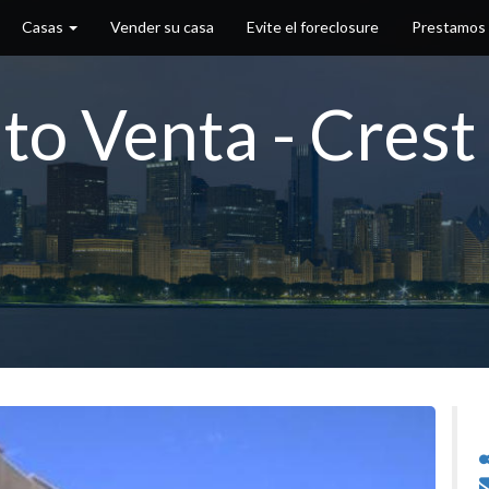
Casas
Vender su casa
Evite el foreclosure
Prestamos
 Venta - Crest H