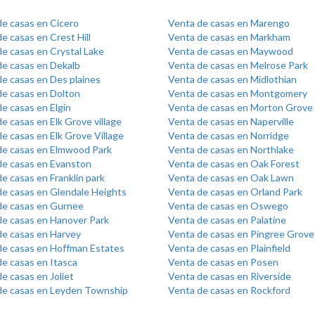
de casas en Cicero
Venta de casas en Marengo
e casas en Crest Hill
Venta de casas en Markham
e casas en Crystal Lake
Venta de casas en Maywood
de casas en Dekalb
Venta de casas en Melrose Park
e casas en Des plaines
Venta de casas en Midlothian
de casas en Dolton
Venta de casas en Montgomery
e casas en Elgin
Venta de casas en Morton Grove
e casas en Elk Grove village
Venta de casas en Naperville
e casas en Elk Grove Village
Venta de casas en Norridge
de casas en Elmwood Park
Venta de casas en Northlake
de casas en Evanston
Venta de casas en Oak Forest
e casas en Franklin park
Venta de casas en Oak Lawn
de casas en Glendale Heights
Venta de casas en Orland Park
de casas en Gurnee
Venta de casas en Oswego
de casas en Hanover Park
Venta de casas en Palatine
de casas en Harvey
Venta de casas en Pingree Grove
de casas en Hoffman Estates
Venta de casas en Plainfield
e casas en Itasca
Venta de casas en Posen
e casas en Joliet
Venta de casas en Riverside
de casas en Leyden Township
Venta de casas en Rockford