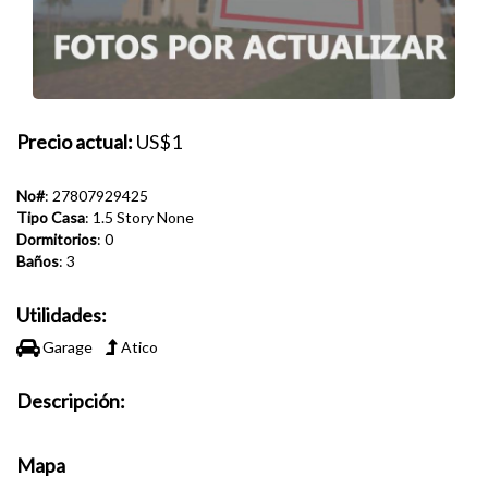
Precio actual:
US$1
No#
: 27807929425
Tipo Casa
: 1.5 Story None
Dormitorios
: 0
Baños
: 3
Utilidades:
Garage
Atico
Descripción:
Mapa