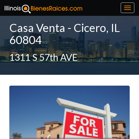
Toggl
navig
Casa Venta - Cicero, IL
60804
1311 S 57th AVE