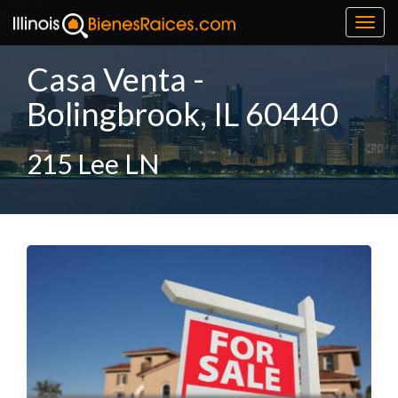
Toggl
navig
Casa Venta -
Bolingbrook, IL 60440
215 Lee LN