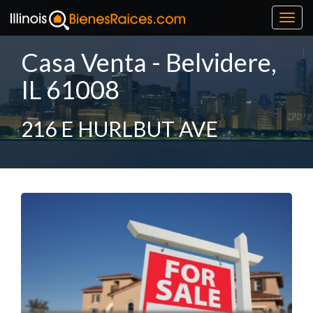
Toggl
navig
Casa Venta - Belvidere,
IL 61008
216 E HURLBUT AVE