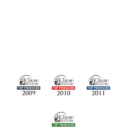
casas aquí puede encontrar con ayuda de illinoisbienesRaices.com
Historiales de Casas asi como colegios y distritos escolares
Empieze ahora mismo haciendo Click! en uno de los link y de el
primer paso hacia su casa, nosotros estamos aquí, para guiarle y
aconsejarle. illinoisBienesRaices la inmobiliaria de Chicago
* Atención directa Llame al 773-732-3100 o usa nuestro formulario
de contacto