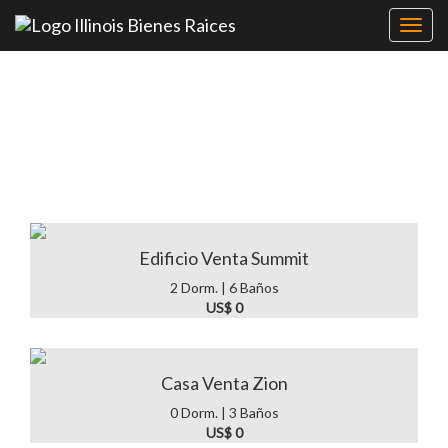
Toggl
navig
Venta de casas en
Chicago & Illinois
Edificio Venta Summit
2 Dorm. | 6 Baños
US$ 0
Casa Venta Zion
0 Dorm. | 3 Baños
US$ 0