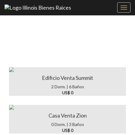
Toggl
navig
Venta de casas en
Chicago & Illinois
Edificio Venta Summit
2 Dorm. | 6 Baños
US$ 0
Casa Venta Zion
0 Dorm. | 3 Baños
US$ 0