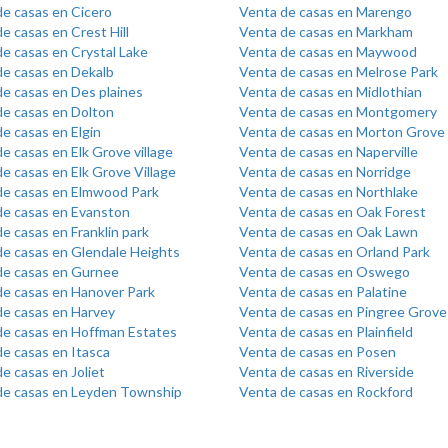
de casas en Cicero
Venta de casas en Marengo
e casas en Crest Hill
Venta de casas en Markham
e casas en Crystal Lake
Venta de casas en Maywood
de casas en Dekalb
Venta de casas en Melrose Park
e casas en Des plaines
Venta de casas en Midlothian
de casas en Dolton
Venta de casas en Montgomery
e casas en Elgin
Venta de casas en Morton Grove
e casas en Elk Grove village
Venta de casas en Naperville
e casas en Elk Grove Village
Venta de casas en Norridge
de casas en Elmwood Park
Venta de casas en Northlake
de casas en Evanston
Venta de casas en Oak Forest
e casas en Franklin park
Venta de casas en Oak Lawn
de casas en Glendale Heights
Venta de casas en Orland Park
de casas en Gurnee
Venta de casas en Oswego
de casas en Hanover Park
Venta de casas en Palatine
de casas en Harvey
Venta de casas en Pingree Grove
de casas en Hoffman Estates
Venta de casas en Plainfield
e casas en Itasca
Venta de casas en Posen
e casas en Joliet
Venta de casas en Riverside
de casas en Leyden Township
Venta de casas en Rockford