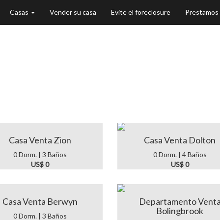
Casas
Vender su casa
Evite el foreclosure
Prestamos
as en Chicago & I
Casa Venta Zion
Casa Venta Dolton
0 Dorm. | 3 Baños
0 Dorm. | 4 Baños
US$ 0
US$ 0
Casa Venta Berwyn
Departamento Vent
Bolingbrook
0 Dorm. | 3 Baños